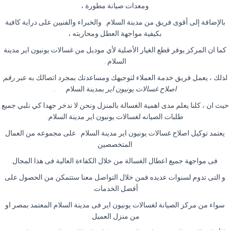
ومعدات صيانة مطورة ،
بالإضافة إلى أقوى فريق من مدينة السلام والخبراء والفنيين على دراية كافية
بكيفية مواجهة العطل ومحاربته ،
كما ان المركز يوفر قطع الغيار الأصلية لأي موديل من غسالات يونيون اير مدينة
السلام
.
لذلك ، يعمل فريق خدمة العملاء لتوجيهك ومساعدتك بمجرد اتصالك به عبر
رقم
اصلاح غسالات يونيون اير
بمدينة السلام
.
حيث ان ، كلنا يعلم مدى اهمية الغسالة بالمنزل ونحن لا ندخر جهدا كي نلبي جميع
طلبات الصيانه لغسالات يونيون اير مدينة السلام
.
يعتمد توكيل اصلاح غسالات يونيون اير مدينة السلام على مجموعه من العمال
المتخصصين
فى مواجهة جميع اعطال الغسالة من خلال الكفاءة العالية فى هذا المجال
و التى تدوم لسنوات عديده فمن خلال التواصل معنا ستتمكن من الحصول على
أفضل الخدمات
.
سواء من مركز الصيانة لغسالات يونيون اير فى مدينة السلام المعتمد بمصر او
من منزل العميل
.