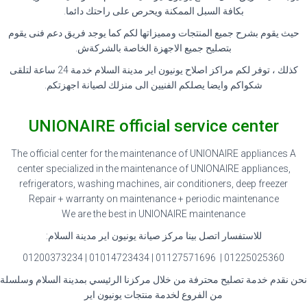
بكافة السبل الممكنة ويحرص على راحتك دائما
.
حيث يقوم بشرح جميع المنتجات ومميزاتها لكم كما يوجد فريق دعم فنى يقوم
بتصليح جميع الاجهزة الخاصة بالشركةش
.
كذلك ، توفر لكم مراكز اصلاح يونيون اير مدينة السلام خدمة 24 ساعة لتلقى
شكواكم وايضا يصلكم الفنيين الى منزلك لصيانة اجهزتكم
.
UNIONAIRE official service center
The official center for the maintenance of UNIONAIRE appliances A
center specialized in the maintenance of UNIONAIRE appliances,
refrigerators, washing machines, air conditioners, deep freezer
Repair + warranty on maintenance + periodic maintenance
We are the best in UNIONAIRE maintenance
للاستفسار اتصل بينا مركز صيانة يونيون اير مدينة السلام
:
01225025360 | 01127571696 | 01014723434 | 01200373234
نحن نقدم خدمة تصليح محترفة من خلال مركزنا الرئيسي بمدينة السلام وسلسلة
من الفروع لخدمة منتجات يونيون اير