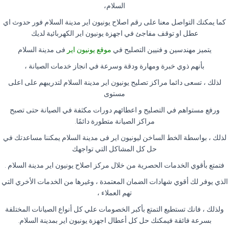
السلام،
كما يمكنك التواصل معنا على رقم اصلاح يونيون اير مدينة السلام فور حدوث اي
عطل او توقف مفاجئ في اجهزة يونيون اير الكهربائية لديك
يتميز مهندسين و فنيين التصليح في
موقع يونيون اير
فى مدينة السلام
بأنهم ذوي خبرة ومهارة ودقة وسرعة في انجاز خدمات الصيانة ،
لذلك ، تسعى دائما مراكز تصليح يونيون اير مدينة السلام لتدريبهم على اعلى
مستوى
ورفع مستواهم في التصليح و اعطائهم دورات مكثفة في الصيانة حتى تصبح
مراكز الصيانة متطورة دائمًا
.
لذلك ، بواسطة الخط الساخن ليونيون اير فى مدينة السلام يمكننا مساعدتك في
حل كل المشاكل التي تواجهك
فتمتع بأقوي الخدمات الحصرية من خلال مركز اصلاح يونيون اير مدينة السلام
.
الذي يوفر لك أقوي شهادات الضمان المعتمدة ، وغيرها من الخدمات الأخري التي
تهم العملاء ،
ولذلك ، فانك تستطيع التمتع بأكبر الخصومات علي كل أنواع الصيانات المختلفة
بسرعة فائقة فيمكنك حل كل أعطال اجهزة يونيون اير بمدينة السلام
.